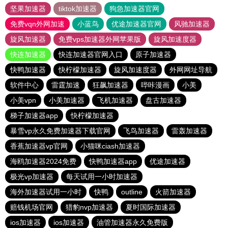
坚果加速器
tiktok加速器
狗急加速器官网
免费vqn外网加速
小蓝鸟
优途加速器官网
风驰加速器
旋风加速器
免费vps加速器外网苹果版
旋风加速度器
快连加速器
快连加速器官网入口
原子加速器
快鸭加速器
快柠檬加速器
旋风加速度器
外网网址导航
软件中心
雷霆加速
狂飙加速器
哔咔漫画
小美
小美vpn
小美加速器
飞机加速器
盘古加速器
梯子加速器app
快柠檬加速器
暴雪vp永久免费加速器下载官网
飞鸟加速器
雷轰加速器
香蕉加速器vp官网
小猫咪ciash加速器
海鸥加速器2024免费
快鸭加速器app
优途加速器
极光vp加速器
每天试用一小时加速器
海外加速器试用一小时
快鸭
outline
火箭加速器
赔钱机场官网
猎豹nvp加速器
夏时国际加速器
ios加速器
ios加速器
油管加速器永久免费版