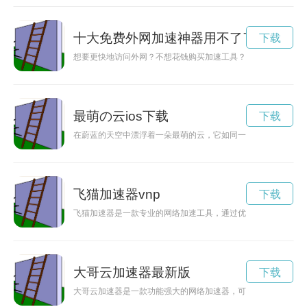
十大免费外网加速神器用不了了
下载
想要更快地访问外网？不想花钱购买加速工具？不用担心！这篇
最萌の云ios下载
下载
在蔚蓝的天空中漂浮着一朵最萌的云，它如同一只调皮可爱的小
飞猫加速器vnp
下载
飞猫加速器是一款专业的网络加速工具，通过优化线路和提供高
大哥云加速器最新版
下载
大哥云加速器是一款功能强大的网络加速器，可以有效提高用户