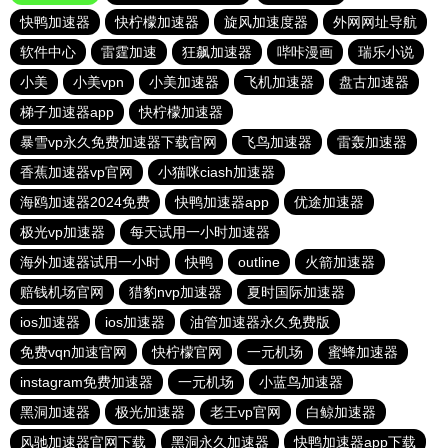
快鸭加速器
快柠檬加速器
旋风加速度器
外网网址导航
软件中心
雷霆加速
狂飙加速器
哔咔漫画
瑞乐小说
小美
小美vpn
小美加速器
飞机加速器
盘古加速器
梯子加速器app
快柠檬加速器
暴雪vp永久免费加速器下载官网
飞鸟加速器
雷轰加速器
香蕉加速器vp官网
小猫咪ciash加速器
海鸥加速器2024免费
快鸭加速器app
优途加速器
极光vp加速器
每天试用一小时加速器
海外加速器试用一小时
快鸭
outline
火箭加速器
赔钱机场官网
猎豹nvp加速器
夏时国际加速器
ios加速器
ios加速器
油管加速器永久免费版
免费vqn加速官网
快柠檬官网
一元机场
蜜蜂加速器
instagram免费加速器
一元机场
小蓝鸟加速器
黑洞加速器
极光加速器
老王vp官网
白鲸加速器
风驰加速器官网下载
黑洞永久加速器
快鸭加速器app下载