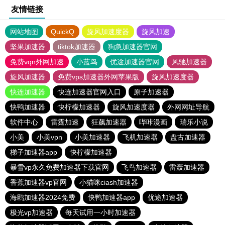
友情链接
网站地图
QuickQ
旋风加速度器
旋风加速
坚果加速器
tiktok加速器
狗急加速器官网
免费vqn外网加速
小蓝鸟
优途加速器官网
风驰加速器
旋风加速器
免费vps加速器外网苹果版
旋风加速度器
快连加速器
快连加速器官网入口
原子加速器
快鸭加速器
快柠檬加速器
旋风加速度器
外网网址导航
软件中心
雷霆加速
狂飙加速器
哔咔漫画
瑞乐小说
小美
小美vpn
小美加速器
飞机加速器
盘古加速器
梯子加速器app
快柠檬加速器
暴雪vp永久免费加速器下载官网
飞鸟加速器
雷轰加速器
香蕉加速器vp官网
小猫咪ciash加速器
海鸥加速器2024免费
快鸭加速器app
优途加速器
极光vp加速器
每天试用一小时加速器