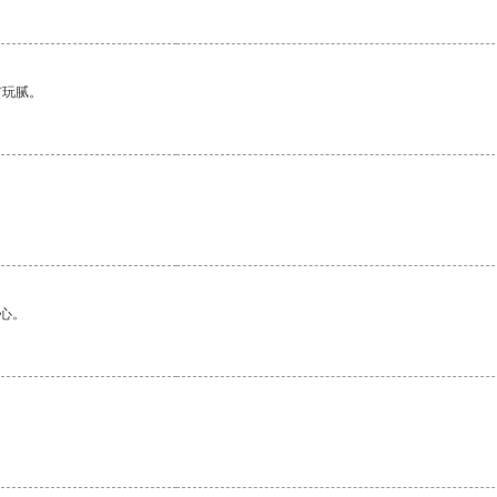
有玩腻。
心。