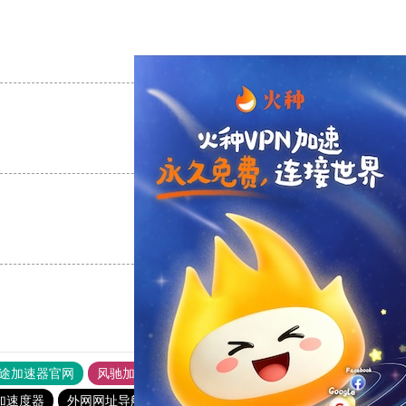
支持
[0]
反对
[0]
支持
[0]
反对
[0]
支持
[0]
反对
[0]
途加速器官网
风驰加速器
旋风加速器
加速度器
外网网址导航
软件中心
雷霆加速
狂飙加速器