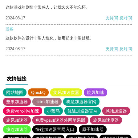
这款游戏的剧情非常感人，让我久久不能忘怀。
2024-08-17
支持
[0]
反对
[0]
游客
这款软件的设计非常人性化，使用起来非常舒服。
2024-08-17
支持
[0]
反对
[0]
友情链接
网站地图
QuickQ
旋风加速度器
旋风加速
坚果加速器
tiktok加速器
狗急加速器官网
免费vqn外网加速
小蓝鸟
优途加速器官网
风驰加速器
旋风加速器
免费vps加速器外网苹果版
旋风加速度器
快连加速器
快连加速器官网入口
原子加速器