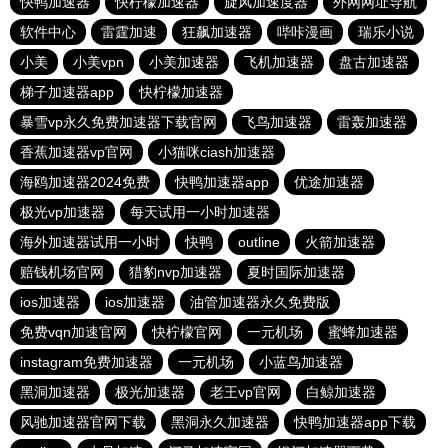
快鸭加速器
快柠檬加速器
旋风加速度器
外网网址导航
软件中心
雷霆加速
狂飙加速器
哔咔漫画
瑞乐小说
小美
小美vpn
小美加速器
飞机加速器
盘古加速器
梯子加速器app
快柠檬加速器
暴雪vp永久免费加速器下载官网
飞鸟加速器
雷轰加速器
香蕉加速器vp官网
小猫咪ciash加速器
海鸥加速器2024免费
快鸭加速器app
优途加速器
极光vp加速器
每天试用一小时加速器
海外加速器试用一小时
快鸭
outline
火箭加速器
赔钱机场官网
猎豹nvp加速器
夏时国际加速器
ios加速器
ios加速器
油管加速器永久免费版
免费vqn加速官网
快柠檬官网
一元机场
蜜蜂加速器
instagram免费加速器
一元机场
小蓝鸟加速器
黑洞加速器
极光加速器
老王vp官网
白鲸加速器
风驰加速器官网下载
黑洞永久加速器
快鸭加速器app下载