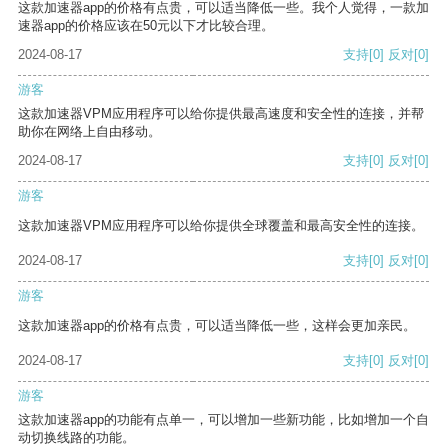
这款加速器app的价格有点贵，可以适当降低一些。我个人觉得，一款加
速器app的价格应该在50元以下才比较合理。
2024-08-17
支持
[0]
反对
[0]
游客
这款加速器VPM应用程序可以给你提供最高速度和安全性的连接，并帮
助你在网络上自由移动。
2024-08-17
支持
[0]
反对
[0]
游客
这款加速器VPM应用程序可以给你提供全球覆盖和最高安全性的连接。
2024-08-17
支持
[0]
反对
[0]
游客
这款加速器app的价格有点贵，可以适当降低一些，这样会更加亲民。
2024-08-17
支持
[0]
反对
[0]
游客
这款加速器app的功能有点单一，可以增加一些新功能，比如增加一个自
动切换线路的功能。