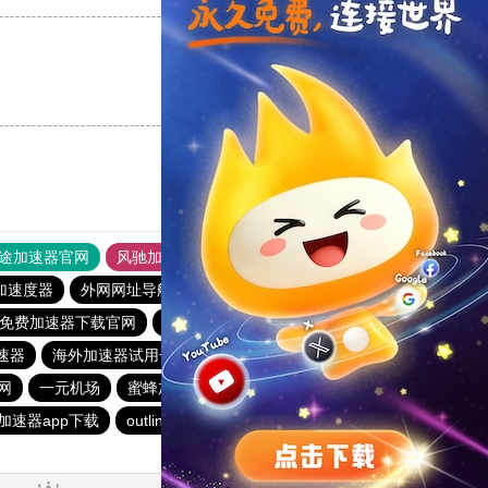
支持
[0]
反对
[0]
途加速器官网
风驰加速器
旋风加速器
加速度器
外网网址导航
软件中心
雷霆加速
狂飙加速器
久免费加速器下载官网
飞鸟加速器
雷轰加速器
速器
海外加速器试用一小时
快鸭
outline
火箭加速器
网
一元机场
蜜蜂加速器
instagram免费加速器
加速器app下载
outline
水母加速
河马加速官网