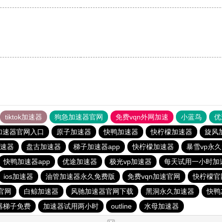
tiktok加速器
狗急加速器官网
免费vqn外网加速
小蓝鸟
优
加速器官网入口
原子加速器
快鸭加速器
快柠檬加速器
旋风
速器
盘古加速器
梯子加速器app
快柠檬加速器
暴雪vp永
快鸭加速器app
优途加速器
极光vp加速器
每天试用一小时加
ios加速器
油管加速器永久免费版
免费vqn加速官网
快柠檬官
官网
白鲸加速器
风驰加速器官网下载
黑洞永久加速器
快鸭
器梯子免费
加速器试用两小时
outline
水母加速器