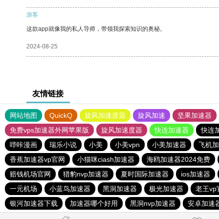
游客
这款app就像我的私人导师，带领我探索知识的奥秘。
2024-08-25
友情链接
网站地图
QuickQ
旋风加速度器
旋风加速
坚果加速器
免费vps加速器外网苹果版
旋风加速度器
快连加速器
快连
哔咔漫画
瑞乐小说
小美
小美vpn
小美加速器
飞机加
香蕉加速器vp官网
小猫咪ciash加速器
海鸥加速器2024免费
赔钱机场官网
猎豹nvp加速器
夏时国际加速器
ios加速器
一元机场
小蓝鸟加速器
黑洞加速器
极光加速器
老王vp
银河加速器下载
加速器哪个好用
黑洞nvp加速器
安卓加速