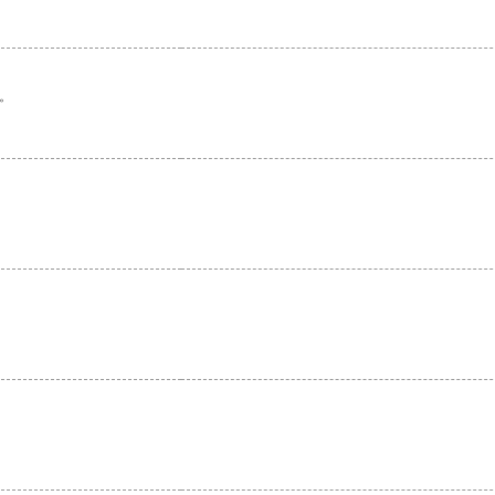
。
。
。