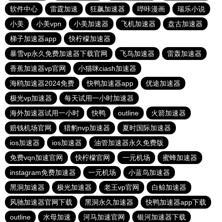
软件中心
雷霆加速
狂飙加速器
哔咔漫画
瑞乐小说
小美
小美vpn
小美加速器
飞机加速器
盘古加速器
梯子加速器app
快柠檬加速器
暴雪vp永久免费加速器下载官网
飞鸟加速器
雷轰加速器
香蕉加速器vp官网
小猫咪ciash加速器
海鸥加速器2024免费
快鸭加速器app
优途加速器
极光vp加速器
每天试用一小时加速器
海外加速器试用一小时
快鸭
outline
火箭加速器
赔钱机场官网
猎豹nvp加速器
夏时国际加速器
ios加速器
ios加速器
油管加速器永久免费版
免费vqn加速官网
快柠檬官网
一元机场
蜜蜂加速器
instagram免费加速器
一元机场
小蓝鸟加速器
黑洞加速器
极光加速器
老王vp官网
白鲸加速器
风驰加速器官网下载
黑洞永久加速器
快鸭加速器app下载
outline
水母加速
河马加速官网
银河加速器下载