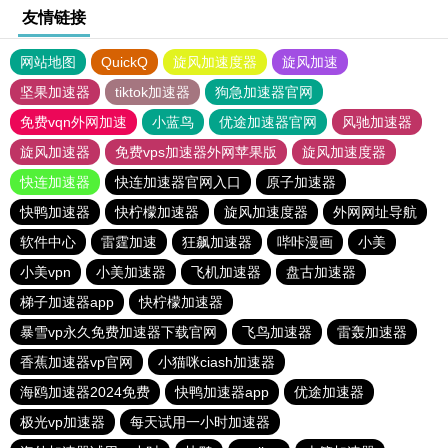
友情链接
网站地图
QuickQ
旋风加速度器
旋风加速
坚果加速器
tiktok加速器
狗急加速器官网
免费vqn外网加速
小蓝鸟
优途加速器官网
风驰加速器
旋风加速器
免费vps加速器外网苹果版
旋风加速度器
快连加速器
快连加速器官网入口
原子加速器
快鸭加速器
快柠檬加速器
旋风加速度器
外网网址导航
软件中心
雷霆加速
狂飙加速器
哔咔漫画
小美
小美vpn
小美加速器
飞机加速器
盘古加速器
梯子加速器app
快柠檬加速器
暴雪vp永久免费加速器下载官网
飞鸟加速器
雷轰加速器
香蕉加速器vp官网
小猫咪ciash加速器
海鸥加速器2024免费
快鸭加速器app
优途加速器
极光vp加速器
每天试用一小时加速器